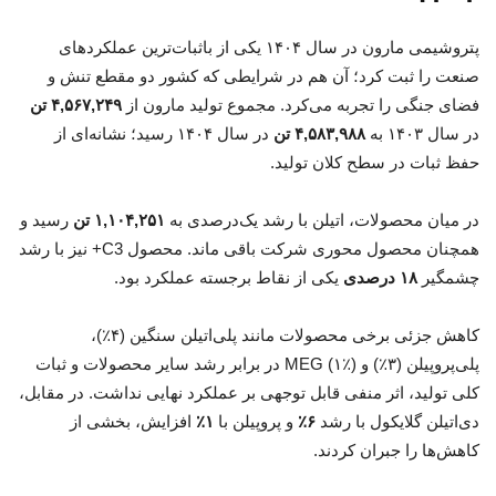
پتروشیمی مارون در سال ۱۴۰۴ یکی از باثبات‌ترین عملکردهای
صنعت را ثبت کرد؛ آن هم در شرایطی که کشور دو مقطع تنش و
فضای جنگی را تجربه می‌کرد. مجموع تولید مارون از
۴,۵۶۷,۲۴۹ تن
در سال ۱۴۰۳ به
۴,۵۸۳,۹۸۸ تن
در سال ۱۴۰۴ رسید؛ نشانه‌ای از
حفظ ثبات در سطح کلان تولید.
در میان محصولات، اتیلن با رشد یک‌درصدی به
۱,۱۰۴,۲۵۱ تن
رسید و
همچنان محصول محوری شرکت باقی ماند. محصول C3+ نیز با رشد
چشمگیر
۱۸ درصدی
یکی از نقاط برجسته عملکرد بود.
کاهش جزئی برخی محصولات مانند پلی‌اتیلن سنگین (۴٪)،
پلی‌پروپیلن (۳٪) و MEG (۱٪) در برابر رشد سایر محصولات و ثبات
کلی تولید، اثر منفی قابل توجهی بر عملکرد نهایی نداشت. در مقابل،
دی‌اتیلن گلایکول با رشد
۶٪
و پروپیلن با
۱٪
افزایش، بخشی از
کاهش‌ها را جبران کردند.