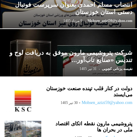
انتصاب مسلم احمدی بعنوان سرپرست فوتبال
دستی استان خوزستان
Mohsen_azizi59@yahoo.com
-
9 مرداد 1405
شرکت پتروشیمی مارون موفق به دریافت لوح و
تندیس «صنایع تاب‌آور...
نفیسه یزدانی کچویی
-
31 تیر 1405
دولت در کنار قلب تپنده صنعت خوزستان
می‌ایستد
-
Mohsen_azizi59@yahoo.com
30 تیر 1405
پتروشیمی مارون نقطه اتکای اقتصاد
ملی در بحران ها