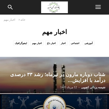
خانه
اخبار مهم
اخبار مهم
آموزشی
اجتماعی
اخبار
اخبار داغ
اخبار مهم
اینفوگرافیک
بازار و اقتصاد
بین الملل
پالایش و پخش
پتروشیمی
چندرسانه ای
حوزه و دانشگاه
خبرهای بانوان
دانش و فناوری
دین و اندیشه
سخن سردبیر
سلامت و جامعه
سیاست
شهرداری
صنعت
فرهنگ و هنر
گاز
گزارش و گفتگو
نفت
ورزشی
یادداشت و تحلیل
شتاب دوباره مارون در تیرماه؛ رشد ۳۳ درصدی
درآمد با افزایش...
نفیسه یزدانی کچویی
-
12 مرداد 1405