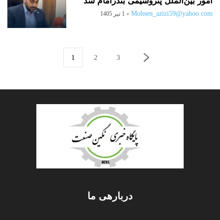
امور بین‌الملل پتروشیمی بندرامام شد
-
Mohsen_azizi59@yahoo.com
1 تیر 1405
1
2
3
دربارهی ما