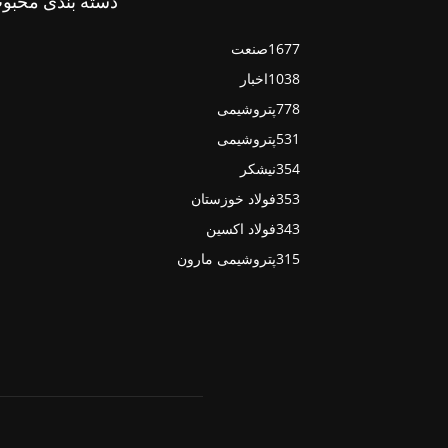
دسته بندی محبو
1677
صنعت
1038
اخبار
778
پتروشیمی
531
پتروشیمی
354
نیشکر
353
فولاد خوزستان
343
فولاد اکسین
315
پتروشیمی مارون