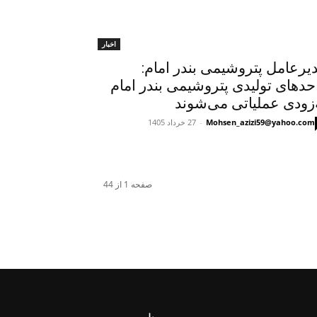
اخبار
یرعامل پتروشیمی بندر امام:
حدهای تولیدی پتروشیمی بندر امام
‌زودی عملیاتی می‌شوند
Mohsen_azizi59@yahoo.com
-
27 خرداد 1405
صفحه 1 از 44