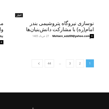
اخبار
نوسازی نیروگاه پتروشیمی بندر
مد
امام(ره) با مشارکت دانش‌بنیان‌ها
وا
به
Mohsen_azizi59@yahoo.com
-
27 خرداد 1405
0
0
...
44
3
2
1