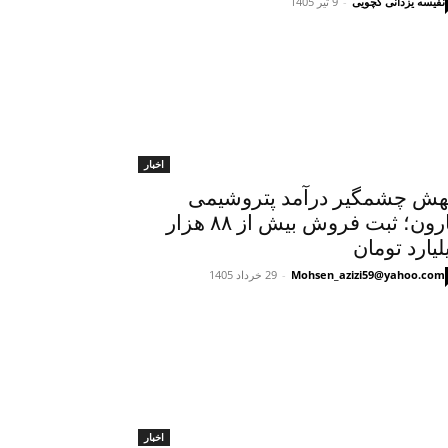
نفیسه یزدانی کچویی
-
9 تیر 1405
اخبار
ش چشمگیر درآمد پتروشیمی
مارون؛ ثبت فروش بیش از ۸۸ هزار
لیارد تومان
Mohsen_azizi59@yahoo.com
-
29 خرداد 1405
اخبار