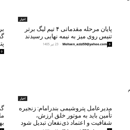
اخبار
پایان مرحله مقدماتی ۴ تیم لیگ برتر
بر
تنیس روی میز به نیمه نهایی رسیدند
گف
پت
Mohsen_azizi59@yahoo.com
-
23 تیر 1405
0
0
م
اخبار
مدیرعامل پتروشیمی بندرامام: زنجیره
گز
تأمین باید به موتور خلق ارزش،
ما
شفافیت و اعتماد ذی‌نفعان تبدیل شود
بها