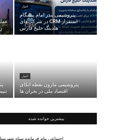
اخبار
پتروشیمی بندر امام پیشگام
استقرار CRM در شرکت‌های
عملک
هلدینگ خلیج فارس
رش
اخبار
پتروشیمی مارون نقطه اتکای
پت
اقتصاد ملی در بحران ها
تنیس
بیشترین خوانده شده
اجتماعی پیام فرمانده سپاه شهرستا