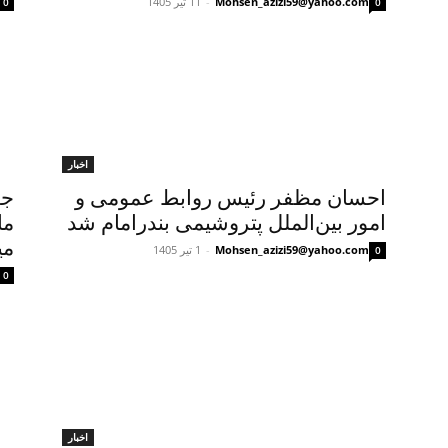
Mohsen_azizi59@yahoo.com
-
11 تیر 1405
0
0
اخبار
احسان مظفر رئیس روابط عمومی و
جه
امور بین‌الملل پتروشیمی بندرامام شد
می
Mohsen_azizi59@yahoo.com
-
1 تیر 1405
0
0
اخبار