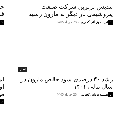
تندیس برترین شرکت صنعت
جه
پتروشیمی بار دیگر به مارون رسید
فروش
نفیسه یزدانی کچویی
-
28 خرداد 1405
0
0
اخبار
رشد ۳۰ درصدی سود خالص مارون در
ام
سال مالی ۱۴۰۴
او
می
نفیسه یزدانی کچویی
-
28 خرداد 1405
0
0