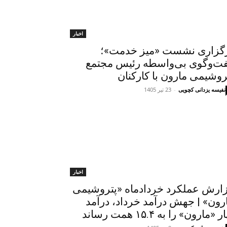
اخبار
گزاری نشست «میز خدمت»؛
ت‌وگوی بی‌واسطه رئیس مجتمع
روشیمی مارون با کارکنان
نفیسه یزدانی کچویی
-
23 تیر 1405
اخبار
ارش عملکرد خردادماه «پتروشیمی
رون» | جهش درآمد خرداد، درآمد
ر «مارون» را به ۱۵.۴ همت رساند