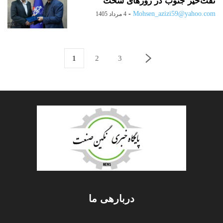
نفت‌خیز جنوب در روزهای سخت
-
Mohsen_azizi59@yahoo.com
4 مرداد 1405
1
2
3
دربارهی ما