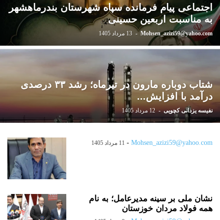
اجتماعی پیام فرمانده سپاه شهرستان بندرماهشهر
به مناسبت اربعین حسینی
Mohsen_azizi59@yahoo.com
-
13 مرداد 1405
شتاب دوباره مارون در تیرماه؛ رشد ۳۳ درصدی
درآمد با افزایش...
نفیسه یزدانی کچویی
-
12 مرداد 1405
-
Mohsen_azizi59@yahoo.com
11 مرداد 1405
نشان ملی بر سینه مدیرعامل؛ به نام
همه فولاد مردان خوزستان