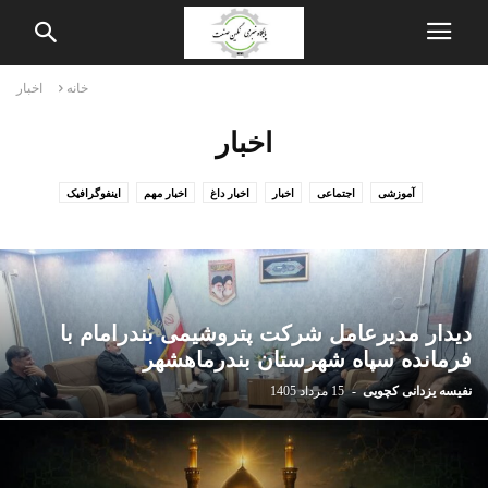
خانه
اخبار
اخبار
آموزشی
اجتماعی
اخبار
اخبار داغ
اخبار مهم
اینفوگرافیک
بازار و اقتصاد
بین الملل
پالایش و پخش
پتروشیمی
چندرسانه ای
حوزه و دانشگاه
خبرهای بانوان
دانش و فناوری
دین و اندیشه
سخن سردبیر
سلامت و جامعه
سیاست
شهرداری
صنعت
فرهنگ و هنر
گاز
گزارش و گفتگو
نفت
ورزشی
یادداشت و تحلیل
دیدار مدیرعامل شرکت پتروشیمی بندرامام با
فرمانده سپاه شهرستان بندرماهشهر
نفیسه یزدانی کچویی
-
15 مرداد 1405