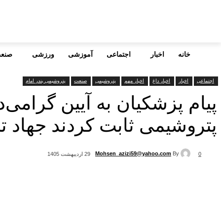
خانه
اخبار
اجتماعی
آموزشی
ورزشی
صنع
اجتماعی
اخبار
اخبار داغ
اخبار مهم
پتروشیمی
صنعت
پتروشیمی بندر امام
پیام پزشکیان به آیین گرا
پتروشیمی ثابت کردند جهاد تنه
Mohsen_azizi59@yahoo.com
By
0
29 اردیبهشت 1405
اشتراک گذاری