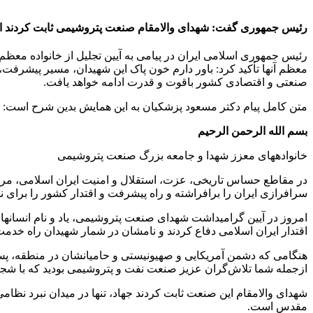
رئیس جمهوری گفت: شهدای والامقام صنعت پتروشیمی ثابت کردند ایس
رئیس‌ جمهوری اسلامی ایران در پیامی به آیین تجلیل از خانواده م
معظم آنها تأکید کرد: باور دارم خون پاک این شهیدان، مسیر پیشرفت
صنعتی و اقتصادی کشور باقوت و قدرت ادامه خواهد یافت.
متن کامل پیام دکتر مسعود پزشکیان به این همایش بدین شرح است:
بسم ‏الله الرحمن الرحیم
خانواده‏های معزز شهدا و جامعه بزرگ صنعت پتروشیمی
در مقاطع حساس تاریخی، عزت، استقلال و امنیت ایران اسلامی، مرهو
سرافرازی ایران را برافراشته و راه پیشرفت و اقتدار کشور را برای نس
امروز در آیین گرامیداشت شهدای صنعت پتروشیمی، یاد و نام انسان‏
اقتدار ایران اسلامی دفاع کردند و نامشان در شمار شهیدان راه خدمت
هنگامی که دشمن آمریکایی و صهیونیستی و حامیانشان در منطقه، پس 
ازجمله شما تلاش‌گران عزیز صنعت نفت و پتروشیمی بودید که با شج
شهدای والامقام این صنعت ثابت کردند جهاد، تنها در میدان نبرد نظام
مقدس است.