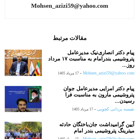
Mohsen_azizi59@yahoo.com
مقالات مرتبط
پیام دکتر انصاری‌نیک مدیرعامل
پتروشیمی بندرامام به مناسبت ۱۷ مرداد
روز...
-
Mohsen_azizi59@yahoo.com
17 مرداد 1405
پیام دکتر امرایی مدیرعامل جوان
پتروشیمی مارون به مناسبت فرا
رسیدن...
نفیسه یزدانی کچویی
-
17 مرداد 1405
آیین گرامیداشت جان‌باختگان حادثه
میترینگ پتروشیمی بندر امام
-
Mohsen_azizi59@yahoo.com