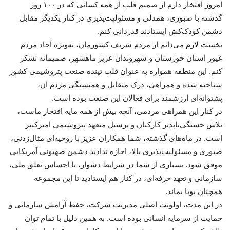
امروز افتخار دارم از صمیم قلب از همه کسانی که در ۱۰۰ روز
گذشته با صبوری، همدلی و مسئولیت‌پذیری در کنار یکدیگر مقابل
دشمن کودک‌کش ایستادند قدردانی کنم.
نخست لازم می‌دانم از مردم شریف کشورمان، به‌ویژه آحاد مردم
غیور استان خوزستان و شهروندان عزیز ماهشهر، صمیمانه تشکر
کنم. این منطقه همواره به عنوان قلب تپنده صنعت پتروشیمی کشور
شناخته شده و همراهی، درک متقابل و همبستگی مردم آن،
پشتوانه‌ای ارزشمند برای فعالان این صنعت بوده است.
در کنار این همراهی مردمی، آنچه بیش از همه مایه افتخار ماست،
تلاش خستگی‌ناپذیر کارکنان و پرسنل متعهد پتروشیمی امیرکبیر
است. در ماه‌های گذشته، شما همکاران عزیز با روحیه‌ای مثال‌زدنی،
صبوری و مسئولیت‌پذیری بالا، اجازه ندادید دشمن صهیونی آمریکایی
موفق شود. بسیاری از شما در شرایط دشوار، با احساس تعلق ملی،
سازمانی و تعهد حرفه‌ای، در کنار هم ایستادید تا این مجموعه
همچنان پویا بماند.
در این مدت، اولویت اصلی مدیریت شرکت، حفظ آرامش سازمانی و
حمایت از سرمایه انسانی بوده است. به همین دلیل با تمام توان