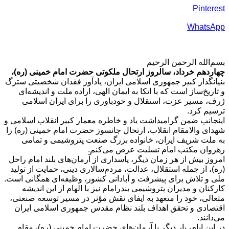
Pinterest
WhatsApp
بسم‌الله الرحمن الرحیم
چهاردهم خرداد، سالروز ارتحال ملکوتی حضرت امام خمینی (ره)،
بنیانگذار کبیر جمهوری اسلامی ایران، یادآور فقدان شخصیتی سترگ
و تاریخ‌ساز است که با اتکا به ایمان الهی، اراده ملت و اندیشه‌ای
ژرف، مسیر عزت، استقلال و خودباوری را برای ایران اسلامی
ترسیم کرد.
اینجانب ضمن گرامیداشت یاد و خاطره معمار کبیر انقلاب اسلامی و
شهدای والامقام انقلاب، ارتحال جانسوز حضرت امام خمینی (ره) را
به ملت شریف ایران، خانواده بزرگ صنعت پتروشیمی و تمامی
رهروان مکتب امام تسلیت عرض می‌کنم.
امروز بیش از هر زمان دیگر، پاسداری از آرمان‌های بلند امام راحل
(ره)، از جمله استقلال، عدالت، مردم‌سالاری دینی، حمایت از تولید
ملی و تلاش برای پیشرفت و آبادانی کشور، وظیفه‌ای همگانی است.
کارکنان و مدیران پتروشیمی بندرامام نیز با الهام از این اندیشه
متعالی، خود را متعهد به ایفای نقش مؤثر در مسیر توسعه صنعتی،
اقتصادی و تحقق اهداف بلند نظام مقدس جمهوری اسلامی ایران
می‌دانند.
در این ایام، بار دیگر با آرمان‌های حضرت امام خمینی (ره)، مقام