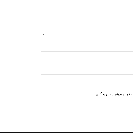
نام:*
ایمیل:*
وب
سایت:
نظر میدهم ذخیره کنم.