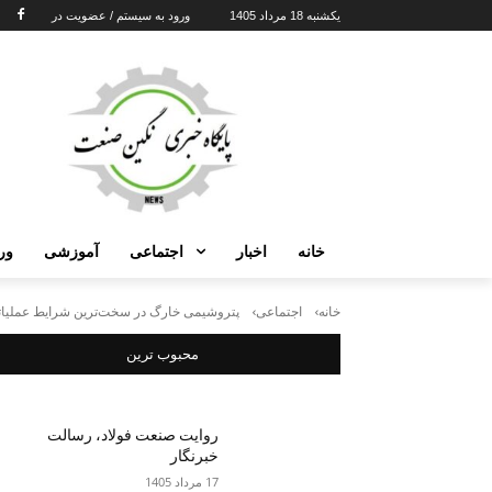
یکشنبه 18 مرداد 1405
ورود به سیستم / عضویت در
خانه
اخبار
اجتماعی
آموزشی
ور
خانه
اجتماعی
پتروشیمی خارگ در سخت‌ترین شرایط عملیاتی به سود ۵
محبوب ترین
روایت صنعت فولاد،‌ رسالت
خبرنگار
17 مرداد 1405