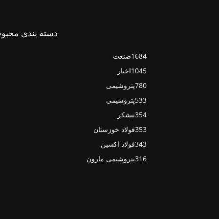
دسته بندی محبو
1684
صنعت
1045
اخبار
780
پتروشیمی
533
پتروشیمی
354
نیشکر
353
فولاد خوزستان
343
فولاد اکسین
316
پتروشیمی مارون