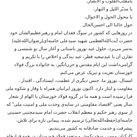
یامقلب‌القلوب و الابصار،
یا مدبّر اللیل و النهار،
یا محول الحول و الاحوال،
حول حالنا الی احسن‌الحال
در روزهایی که کشور در سوگ فقدان امام و رهبرعظیم‌الشان خود
حضرت آیت‌الله‌العظمی شهید سیدعلی خامنه‌ای(رضوان‌الله‌علیه)
به‌سر می‌برد، حلول عید نوروز باستانی و آغاز سال نو شمسی و
تقارن آن با عیدسعید فطر، عید بندگی و اخلاص را با تکریم و
گرامی‌داشت این ایام مقدس و حزن‌انگیز، به خانواده بزرگ فولاد
خوزستان تعزیت و تبریک عرض می‌کنم.
امسال، نوروز ما، جنس دیگری از عظمت، ایستادگی ، اقتدار ،
مقاومت و ایثار دارد. اکنون نوروز ایرانیان همراه با وقار و شکوه ملی
فرا رسیده است و همه ما در گروه فولاد خوزستان با الهام از شعار
سال یعنی “‌اقتصاد مقاومتی در سایه‌ی وحدت ملی و امنیت ملی” که
از سوی رهبر حکیم و معظم انقلاب حضرت‌ امام سیدمجتبی حسینی
خامنه‌ای(حفظه‌الله‌تعالی) ترسیم شده، پیمانی تازه برای تلاش،
پیشرفت و خدمت صادقانه به کشور می‌بندیم.
کارکنان مومن، سخت‌کوش و متعهد فولاد خوزستان در همه فرازهای