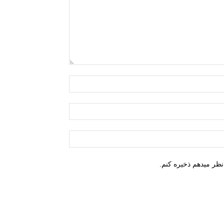
نام:*
ایمیل:*
وب
سایت:
نظر میدهم ذخیره کنم.