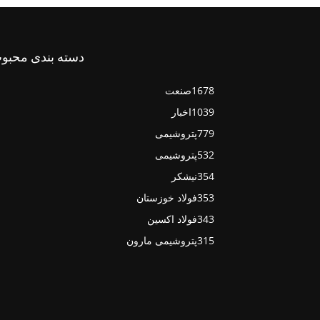
دسته بندی محبو
1678
صنعت
1039
اخبار
779
پتروشیمی
532
پتروشیمی
354
نیشکر
353
فولاد خوزستان
343
فولاد اکسین
315
پتروشیمی مارون