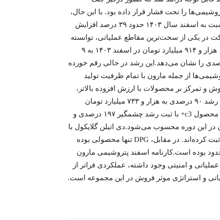
روشیمی‌ها را تحت فشار قرار داده بود. با این حال،
مارون توانست با تکیه بر سبد محصولات متنوع، درآمد خود را نسبت به اسفند سال ۱۴۰۳ حدود ۳۹ درصد افزایش
ت در یکی از سخت‌ترین مقاطع عملیاتی، توانسته
مسیر رشد درآمدی خود را حفظ کند. مجموع فروش شرکت از ۶ هزار و ۹۱۴ میلیارد تومان در اسفند ۱۴۰۳ به ۹
۶۳۰ میلیارد تومان در اسفند ۱۴۰۴ رسیده که رشد ۳۹ درصدی را نشان می‌دهد.این رشد در حالی رقم خورده
شیمی‌ها از جمله مارون با تمام ظرفیت تولید
ش و تمرکز بر محصولات با ارزش افزوده بالاتر،
مسیر درآمدی شرکت را صعودی نگه داشت.منو اتیلن گلایکول با رشد ۹۰ درصدی به هزار و ۷۳۳ میلیارد تومان
رسیده و نقش مهمی در افزایش درآمد ایفا کرده است. همچنین محصول c3+ با ثبت رشد چشمگیر ۱۹۷ درصدی و
 مارون در این دوره محسوب می‌شود.دی اتیلن گلایکول با
رشد ۸۳ درصدی و پروپیلن با افزایش ۸۲ درصدی، روند مثبتی را ثبت کرده‌اند. در مقابل، DPG تنها محصولی بوده
درآمد محدود بوده است.کارنامه اسفند پتروشیمی مارون
لیاتی و امنیتی وجود داشته، عملکردی فراتر از
لیاتی و استراتژی موثر فروش در این مجموعه است.