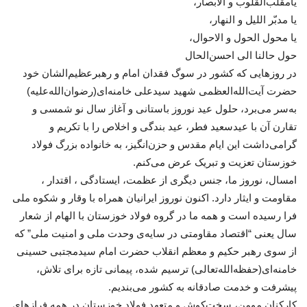
یامقلب‌القلوب و الابصار،
یا مدبّر اللیل و النهار،
یا محول الحول و الاحوال،
حول حالنا الی احسن‌الحال
در روزهایی که کشور در سوگ فقدان امام و رهبرعظیم‌الشان خود
حضرت آیت‌الله‌العظمی شهید سیدعلی خامنه‌ای(رضوان‌الله‌علیه)
به‌سر می‌برد، حلول عید نوروز باستانی و آغاز سال نو شمسی و
تقارن آن با عیدسعید فطر، عید بندگی و اخلاص را با تکریم و
گرامی‌داشت این ایام مقدس و حزن‌انگیز، به خانواده بزرگ فولاد
خوزستان تعزیت و تبریک عرض می‌کنم.
امسال، نوروز ما، جنس دیگری از عظمت، ایستادگی ، اقتدار ،
مقاومت و ایثار دارد. اکنون نوروز ایرانیان همراه با وقار و شکوه ملی
فرا رسیده است و همه ما در گروه فولاد خوزستان با الهام از شعار
سال یعنی “‌اقتصاد مقاومتی در سایه‌ی وحدت ملی و امنیت ملی” که
از سوی رهبر حکیم و معظم انقلاب حضرت‌ امام سیدمجتبی حسینی
خامنه‌ای(حفظه‌الله‌تعالی) ترسیم شده، پیمانی تازه برای تلاش،
پیشرفت و خدمت صادقانه به کشور می‌بندیم.
کارکنان مومن، سخت‌کوش و متعهد فولاد خوزستان در همه فرازهای