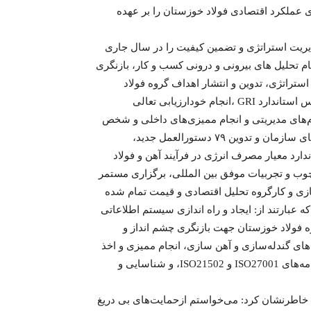
 عملکرد اقتصادی فولاد خوزستان را بر عهده
دیریت استراتژی و تضمین کیفیت را در سال جاری
د: اقدامات انجام شده این مدیریت در سال ۱۴۰۴، انجام تحلیل های بیرونی و درونی کسب و کار، بازنگری
تراتژی، تدوین و انتشار اهداف گروه فولاد
خوزستان، تدوین گزارش پایداری شرکت فولاد خوزستان بر اساس استاندارد GRI ،انجام خودارزیابی تعالی
م‌های مدیریتی و انجام ممیزی‌های داخلی و شخص
ثالث در سازمان، به روز رسانی بیش از ۶۰ درصد دستورالعمل‌های سازمان و تدوین ۷۹ دستورالعمل جدید،
رد معیار مصرف انرژی در فرآیند آهن و فولاد
چارچوب و تجربیات موفق بین المللی‌، برگزاری مستمر
زی و کارگروه تحلیل اقتصادی و قیمت تمام شده
ه عبارتند از: ایجاد و راه اندازی سیستم اطلاعاتی
ه فولاد خوزستان جهت بازنگری چشم انداز و
 استاندارد ISO/IEC17025 در آزمایشگاه‌های گندله‌سازی و آهن سازی، انجام ممیزی و اخذ
گواهینامه ISI/BIS برای محصولات‌، انجام ممیزی‌ها و اخذ گواهینامه‌های ISO27001 و ISO21502، و شناسایی و
خاطرنشان کرد: می‌خواستم ازحمایت‌های بی دریغ