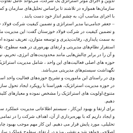
تدوین و اجرای موثر استراتژی یک شرکت، می‌تواند عامل تفاوت می
سازمان‌ها همواره در تلاشند تا براساس تحلیل‌های سازمان و کسب 
با اجرای مناسب آن‌، به چشم انداز خود دست یابند .
– جعفر جنامی‌نیا مدیر استراتژی و تضمین کیفیت شرکت فولاد 
و تضمین کیفیت در شرکت فولاد خوزستان گفت: این مدیریت ما
به سمت پایداری، رقابت‌پذیری و توسعه متوازن، تعریف نموده است‌
استقرار نظام‌های مدیریتی و ارتقای بهره‌وری در همه سطوح، تل
و آن را در برابر چالش‌هایی مانند محدودیت‌های انرژی، تحریم، نو
حوزه های اصلی فعالیت‌های این واحد ، شامل مدیریت استراتژیک
نگهداشت سیستم‌های مدیریتی می‌باشد.
وی در راستای این ماموریت‌ و تشریح حوزه‌های فعالیت واحد اس
در حوزه مدیریت استراتژیک، هم‌راستا با رویکرد ایجاد تحول سا
متنوع،اولویت های استراتژیک را مشخص نموده و معیارهای کلیدی
دهیم.
برای ارتقا و بهبود این‌کار ، سیستم اطلاعاتی مدیریت عملکر
و ایجاد داریم که با بهره‌برداری از آن‌، اهداف شرکت را در تما
تحلیلی، مورد پایش قرار می دهیم. این کار مهم موجب بهبود چاب
اصلاحی خواهد شد و نقشی ویژه در ارتقای سطوح عملکرد سازمان