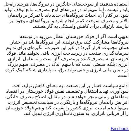
استفاده هدفمند از سوخت‌های جایگزین در نیروگاه‌ها، هرچند راه‌حل
پایدار نیست، اما می‌تواند در دوره‌های اوج مصرف، مانع توقف تولید
شود. در کنار آن، احداث نیروگاه‌های جدید باید با تمرکز بر راندمان
بالاتر و مصرف سوخت کمتر انجام شود و نیروگاه‌های موجود نیز
نیازمند بازتوانی برای کاهش وابستگی به گاز هستند.
بدیهی است اگر از فولاد خوزستان انتظار می‌رود در توسعه
نیروگاه‌ها مشارکت کند، برق تولیدی این نیروگاه‌ها باید در اختیار
همان مجموعه قرار گیرد؛ در غیر این صورت، انگیزه‌ای برای تداوم
سرمایه‌گذاری صنعت در زیرساخت انرژی باقی نخواهد ماند. فولاد
خوزستان نه مصرف‌کننده پرمصرف گاز است و نه عامل ناترازی
انرژی؛ بلکه صنعتی است که با سهم اندک در مصرف، سهم بزرگ
در تأمین مالی انرژی و حتی تولید برق، به پایداری شبکه کمک کرده
است.
ادامه سیاست فشار بر این صنعت، به معنای کاهش تولید، افت
سودآوری، تهدید اشتغال و تضعیف نقش فولاد خوزستان در اقتصاد
منطقه‌ای و ملی منجر خواهد شد. در مقابل، اصلاح مصرف خانگی،
افزایش راندمان نیروگاه‌ها و بازنگری در سیاست تخصیص انرژی،
می‌تواند هم امنیت انرژی کشور را تقویت کند و هم فولاد خوزستان
را از قربانی ناترازی، به ستون تاب‌آوری انرژی تبدیل کند.
Facebook