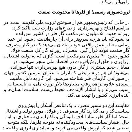
را بی‌اثر می‌کند.
ثروت‌سوزی رسمی؛ از فلرها تا محدودیت صنعت
در حالی که رئیس‌جمهور هم از سوختن ثروت ملی گله‌مند است، در
مراسم افتتاح و بهره‌برداری از طرح‌های وزارت نفت تأکید کرد:
روزانه حدود ۵۰ میلیون مترمکعب گاز فلر در کشور سوزانده
می‌شود که باید هرچه سریع‌تر برای آن چاره‌اندیشی شود. این عدد
زمانی معنا و عمق واقعی خود را نشان می‌دهد که در کنار مصرف
گاز صنعت فولاد قرار گیرد. مصرف روزانه گاز کل صنعت فولاد
کشور حدود ۴۰ میلیون مترمکعب است؛ گازی که به تولید، اشتغال،
ارزآوری و خلق ارزش‌افزوده در اقتصاد ملی منجر می‌شود. در
مقابل، حجم بیشتری از گاز، بدون هیچ بهره‌برداری، تنها سوزانده
می‌شود؛ آن هم در شرایطی که ایران به‌ عنوان سومین کشور جهان
در سوزاندن گازهای فلر شناخته می‌شود. این گاز به دلیل ماهیت
اسیدی، علاوه بر هدررفت میلیاردها دلار ثروت ملی، به تأسیسات
آسیب می‌زند و با انتشار آلاینده‌ها، محیط زیست، سلامت انسان‌ها و
آینده انرژی کشور را تهدید می‌کند.
مقایسه این دو مسیر مصرف، یک تناقض آشکار را پیش‌روی
سیاست‌گذار می‌گذارد: گاز مصرفی در فولاد، موتور تولید و اشتغال
است؛ اما گاز فلر، نماد اتلاف، آلودگی و ناکارآمدی ساختاری. با این
حال، فشار سیاست‌های محدودکننده نه متوجه فلرها، بلکه متوجه
صنعتی شده که ارزش واقعی می‌آفریند و به پایداری انرژی و اقتصاد