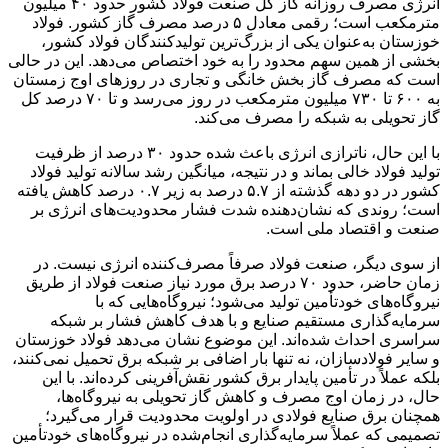
انرژی مصرف روزانه گاز کل صنعت فولاد کشور حدود ۴۰ میلیون
مترمکعب است؛ رقمی معادل ۵ درصد مصرف گاز کشور. فولاد
خوزستان به‌عنوان یکی از بزرگ‌ترین تولیدکنندگان فولاد کشور،
بخشی از همین سهم محدود را به خود اختصاص می‌دهد. این در حالی
است که مصرف گاز بخش خانگی و تجاری در روزهای اوج زمستان
به ۶۰۰ تا ۷۳۰ میلیون مترمکعب در روز می‌رسد و تا ۷۰ درصد کل
گاز تحویلی به شبکه را مصرف می‌کند.
با این حال، ناترازی انرژی باعث شده حدود ۳۰ درصد از ظرفیت
تولید فولاد خالی بماند و در نتیجه، میانگین رشد سالانه تولید فولاد
کشور در دو دهه گذشته از ۵.۷ درصد به زیر ۰.۷ درصد کاهش یافته
است؛ روندی که نشان‌دهنده شدت فشار محدودیت‌های انرژی بر
صنعت و اقتصاد ملی است.
از سوی دیگر، صنعت فولاد صرفاً مصرف‌کننده انرژی نیست. در
زمان حاضر، حدود ۷۰ درصد برق مورد نیاز صنعت فولاد از طریق
نیروگاه‌های خودتأمین تولید می‌شود؛ نیروگاه‌هایی که با
سرمایه‌گذاری مستقیم صنایع و با هدف کاهش فشار بر شبکه
سراسری احداث شده‌اند. این موضوع نشان می‌دهد فولاد خوزستان
و سایر فولادسازان، نه‌ تنها بار اضافی بر شبکه برق تحمیل نمی‌کنند،
بلکه عملاً در تأمین پایدار برق کشور نقش‌آفرینی کرده‌اند. با این
حال، در زمان اوج مصرف و کاهش گاز تحویلی به نیروگاه‌ها،
همچنان برق صنایع فولادی در اولویت محدودیت قرار می‌گیرد؛
تصمیمی که عملاً سرمایه‌گذاری انجام‌شده در نیروگاه‌های خودتأمین