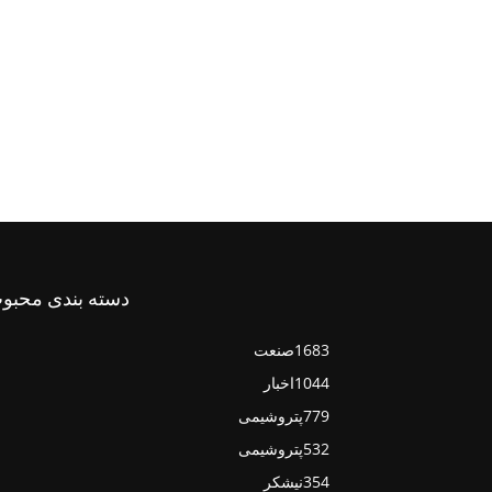
دسته بندی محبو
1683
صنعت
1044
اخبار
779
پتروشیمی
532
پتروشیمی
354
نیشکر