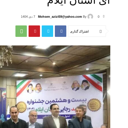
ای استان ایلام
Mohsen_azizi59@yahoo.com
By
0
7 دی 1404
اشتراک گذاری